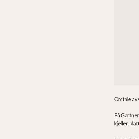
Omtale av 
På Gartneri
kjeller, pl