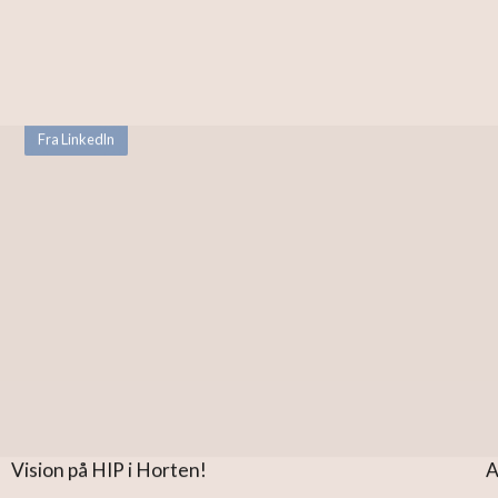
Fra LinkedIn
Vision på HIP i Horten!
A