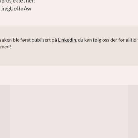
 prosjektet her:
kd.in/gUc4hrAw
aken ble først publisert på
LinkedIn
, du kan følg oss der for allt
 med!