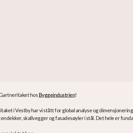
Gartneritaket hos
Byggeindustrien
!
taket i Vestby har vi stått for global analyse og dimensjoner
attendekker, skallvegger og fasadesøyler i stål. Det hele er fun