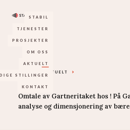
STABIL
TJENESTER
PROSJEKTER
OM OSS
AKTUELT
STABIL
AKTUELT
DIGE STILLINGER
KONTAKT
Omtale av Gartneritaket hos ! På Gar
analyse og dimensjonering av bær