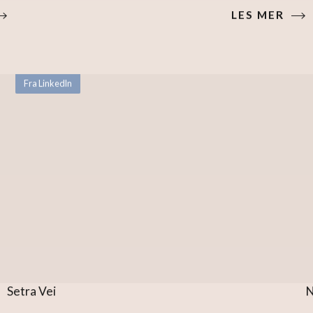
LES MER
Fra LinkedIn
Setra Vei
N