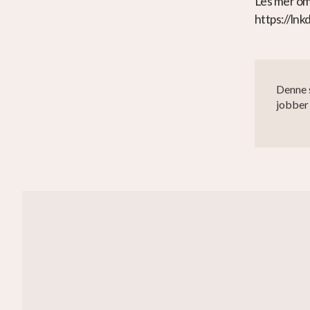
Les mer om
https://ln
Denne s
jobber